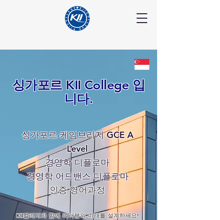
싱가포르 KII College 입
니다.
싱가포르-케임브리지 GCE A
Level
경영학 디플로마
경영학 어드밴스 디플로마
인증 영어과정
KII컬리지와 함께 여러분의 미래를 설계하세요!