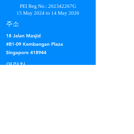
PEI Reg No.: 202342267G
15 May 2024 to 14 May 2026
주소
18 Jalan Masjid
#B1-09 Kembangan Plaza
Singapore 418944
연락처
+65 8777 1739
info@kiicollege.edu.sg
운영시간
Mon - Fri
9:00 am – 6:00 pm